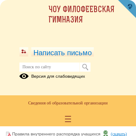
ЧОУ ФИЛОФЕЕВСКАЯ
ГИМНАЗИЯ
Написать письмо
Версия для слабовидящих
Устав образовательной организации
(текст документа)
Устав
(скачать)
(посмотреть)
Сведения об образовательной организации
Правила внутреннего распорядка
обучающихся (воспитанников)
Правила внутреннего распорядка учащихся
(скачать)