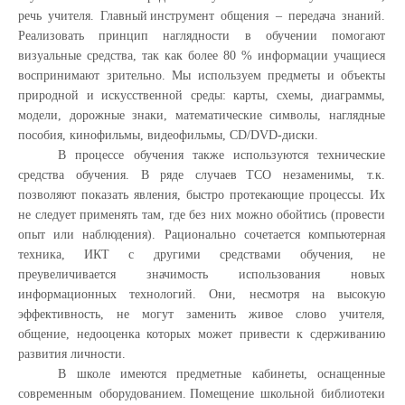
речь
учителя.
Главный
инструмент
общения
–
передача
знаний.
Реализовать
принцип
наглядности
в
обучении
помогают
визуальные средства,
так как более 80 % информации
учащиеся
воспринимают
зрительно. Мы используем предметы и объекты
природной и искусственной среды: карты,
схемы, диаграммы,
модели, дорожные знаки, математические символы, наглядные
пособия,
кинофильмы,
видеофильмы, CD/DVD-диски.
В
процессе
обучения
также
используются
технические
средства
обучения.
В
ряде
случаев
ТСО незаменимы, т.к.
позволяют показать явления, быстро протекающие процессы. Их
не
следует
применять
там,
где
без
них
можно
обойтись
(провести
опыт
или
наблюдения).
Рационально
сочетается
компьютерная
техника,
ИКТ
с
другими
средствами
обучения,
не
преувеличивается
значимость
использования
новых
информационных
технологий.
Они,
несмотря
на
высокую
эффективность,
не
могут
заменить
живое
слово
учителя,
общение,
недооценка
которых
может привести к сдерживанию
развития
личности.
В
школе
имеются
предметные
кабинеты,
оснащенные
современным
оборудованием.
Помещение
школьной
библиотеки