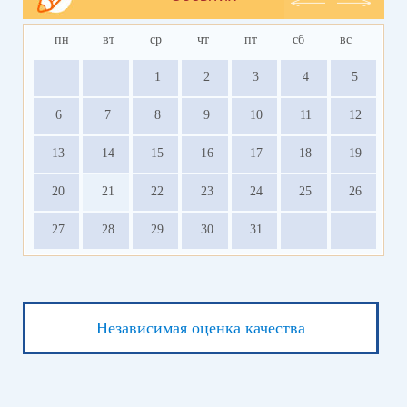
предметов, сданных в текущем году (году сдачи экзамена).
пн
вт
ср
чт
пт
сб
вс
Право на смену уровня сдачи ЕГЭ по математике у участников ЕГЭ в
дополнительные дни сохраняется.
1
2
3
4
5
При получении нового результата в дополнительные дни предыдущий
результат ЕГЭ по пересдаваемому учебному предмету аннулируется.
6
7
8
9
10
11
12
13
14
15
16
17
18
19
20
21
22
23
24
25
26
27
28
29
30
31
Независимая оценка качества