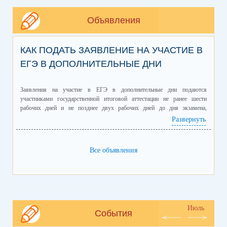
Объявления
КАК ПОДАТЬ ЗАЯВЛЕНИЕ НА УЧАСТИЕ В
ЕГЭ В ДОПОЛНИТЕЛЬНЫЕ ДНИ
Заявления на участие в ЕГЭ в дополнительные дни подаются
участниками государственной итоговой аттестации не ранее шести
рабочих дней и не позднее двух рабочих дней до дня экзамена,
пересдаваемого в дополнительный день:
Развернуть
на 8 июля (иностранный язык, информатика, литература, русский язык,
физика, химия) заявления подаются 26, 29, 30 июня и 1, 2, 3 июля;
на 9 июля (биология, география, математика, история,
Все объявления
обществознание)заявления подаются 29, 30 июня и 1, 2, 3, 6 июля.
Заявления принимаются образовательными организациями.
Напоминаем, что право на сдачу ЕГЭ в дополнительные дни имеют
только участники государственной итоговой аттестации, только по
Июль
События
одному учебному предмету по своему выбору из числа учебных
предметов, сданных в текущем году (году сдачи экзамена).