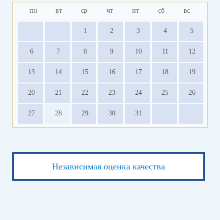
пн
вт
ср
чт
пт
сб
вс
Право на смену уровня сдачи ЕГЭ по математике у участников ЕГЭ в
дополнительные дни сохраняется.
1
2
3
4
5
При получении нового результата в дополнительные дни предыдущий
результат ЕГЭ по пересдаваемому учебному предмету аннулируется.
6
7
8
9
10
11
12
13
14
15
16
17
18
19
20
21
22
23
24
25
26
27
28
29
30
31
Независимая оценка качества