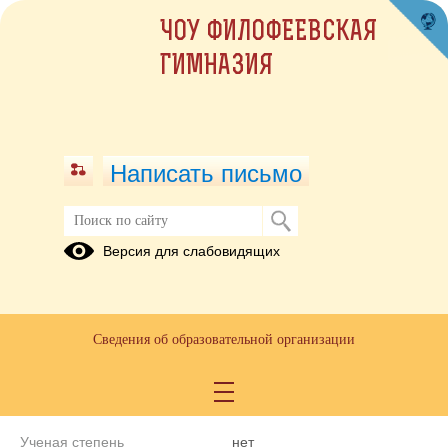
ЧОУ ФИЛОФЕЕВСКАЯ
ГИМНАЗИЯ
Написать письмо
Учитель географии
Версия для слабовидящих
Буркина Наталья
Васильевна
Уровень образования
Высшее
Сведения об образовательной организации
Преподаваемые учебные
География
предметы, курсы, дисциплины
(модули)
Ученая степень
нет