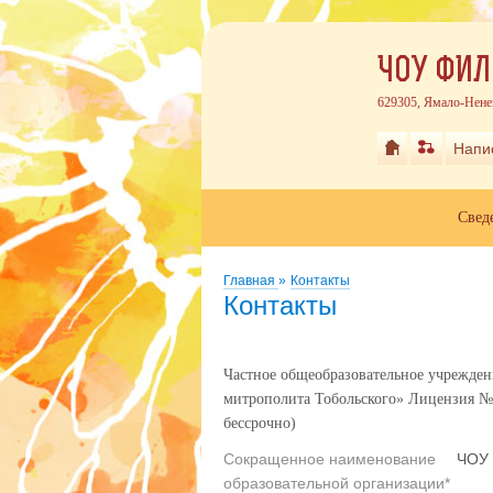
ЧОУ ФИЛ
629305, Ямало-Нене
Напи
Свед
Главная
»
Контакты
Контакты
Частное общеобразовательное учрежден
митрополита Тобольского» Лицензия № Л
бессрочно)
Сокращенное наименование
ЧОУ 
образовательной организации*