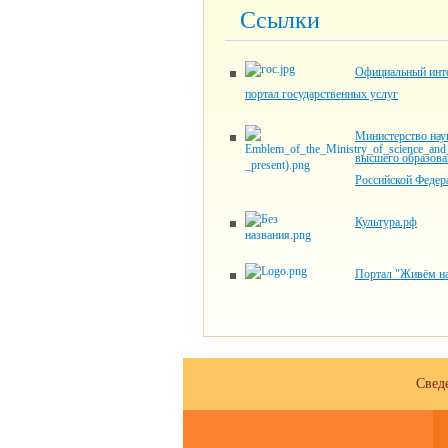
Ссылки
Официальный инте
портал государственных услуг
Министерство нау
высшего образова
Российской Федер
Культура.рф
Портал "Живём на
Свед