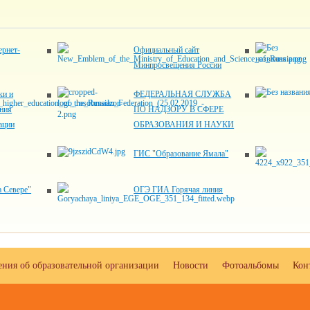
рнет-
Официальный сайт
Минпросвещения России
ки и
ФЕДЕРАЛЬНАЯ СЛУЖБА
ния
ПО НАДЗОРУ В СФЕРЕ
ации
ОБРАЗОВАНИЯ И НАУКИ
ГИС "Образование Ямала"
 Севере"
ОГЭ ГИА Горячая линия
ения об образовательной организации
Новости
Фотоальбомы
Кон