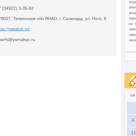
пода
атт
7 (34922) 3-35-82
поз
29007, Тюменская обл.ЯНАО, г. Салехард, ул. Ного, 8
пере
на 
tps://yamalrpc.ru/
лит
зая
parhi@yamalrpc.ru
июл
на 
исто
30 и
Зая
орга
Нап
доп
пн
госу
одн
чис
году
6
Прав
у у
13