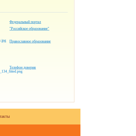
Федеральный портал
"Российское образование"
Православное образование
Телефон доверия
такты