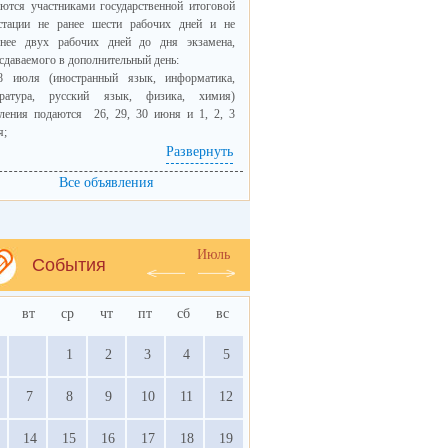
ются участниками государственной итоговой
естации не ранее шести рабочих дней и не
днее двух рабочих дней до дня экзамена,
сдаваемого в дополнительный день:
8 июля (иностранный язык, информатика,
ература, русский язык, физика, химия)
вления подаются 26, 29, 30 июня и 1, 2, 3
я;
9 июля (биология, география, математика,
Развернуть
рия, обществознание)заявления подаются 29,
Все объявления
юня и 1, 2, 3, 6 июля.
вления принимаются образовательными
низациями.
Июль
События
оминаем, что право на сдачу ЕГЭ в
олнительные дни имеют только участники
вт
ср
чт
пт
сб
вс
дарственной итоговой аттестации, только по
ому учебному предмету по своему выбору из
1
2
3
4
5
ла учебных предметов, сданных в текущем
 (году сдачи экзамена).
7
8
9
10
11
12
о на смену уровня сдачи ЕГЭ по математике
частников ЕГЭ в дополнительные дни
14
15
16
17
18
19