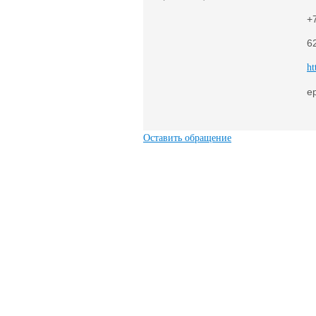
+
6
ht
e
Оставить обращение