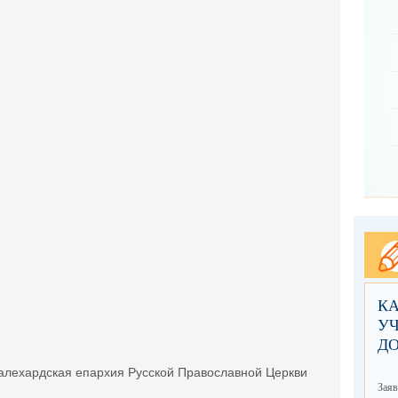
КА
УЧ
Д
алехардская епархия Русской Православной Церкви
Заяв