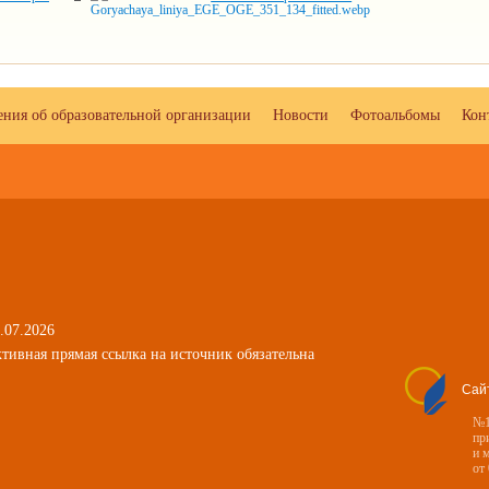
ения об образовательной организации
Новости
Фотоальбомы
Кон
.07.2026
тивная прямая ссылка на источник обязательна
Сай
№1
пр
и 
от