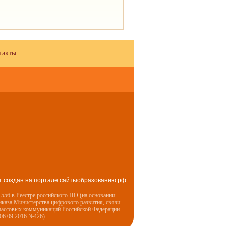
такты
т создан на портале сайтыобразованию.рф
556 в Реестре российского ПО (на основании
иказа Министерства цифрового развития, связи
массовых коммуникаций Российской Федерации
 06.09.2016 №426)