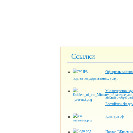
Ссылки
Официальный инте
портал государственных услуг
Министерство нау
высшего образова
Российской Федер
Культура.рф
Портал "Живём на