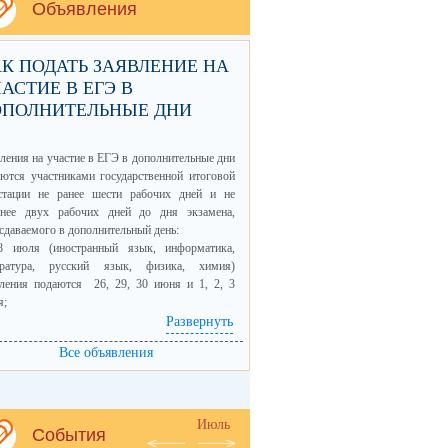
Объявления
К ПОДАТЬ ЗАЯВЛЕНИЕ НА
АСТИЕ В ЕГЭ В
ОПОЛНИТЕЛЬНЫЕ ДНИ
ления на участие в ЕГЭ в дополнительные дни
ются участниками государственной итоговой
естации не ранее шести рабочих дней и не
днее двух рабочих дней до дня экзамена,
сдаваемого в дополнительный день:
8 июля (иностранный язык, информатика,
ература, русский язык, физика, химия)
вления подаются 26, 29, 30 июня и 1, 2, 3
я;
9 июля (биология, география, математика,
Развернуть
рия, обществознание)заявления подаются 29,
Все объявления
юня и 1, 2, 3, 6 июля.
вления принимаются образовательными
низациями.
Июль
События