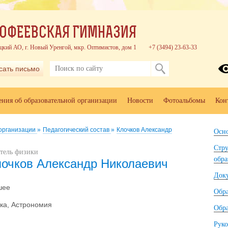
ОФЕЕВСКАЯ ГИМНАЗИЯ
цкий АО, г. Новый Уренгой, мкр. Оптимистов, дом 1
+7 (3494) 23-63-33
сать письмо
ения об образовательной организации
Новости
Фотоальбомы
Кон
 организации
»
Педагогический состав
»
Клочков Александр
Осно
Стру
тель физики
обра
лочков Александр Николаевич
Док
шее
Обр
ка, Астрономия
Обра
Руко