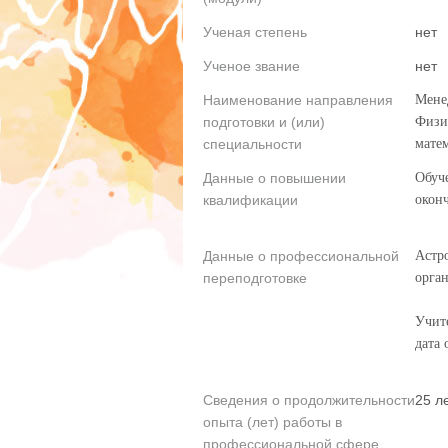
Ученая степень
нет
Ученое звание
нет
Наименование направления
Менед
подготовки и (или)
Физи
специальности
матем
Данные о повышении
Обуч
квалификации
оконч
Данные о профессиональной
Астр
переподготовке
орган
Учите
дата 
Сведения о продолжительности
25 л
опыта (лет) работы в
профессиональной сфере