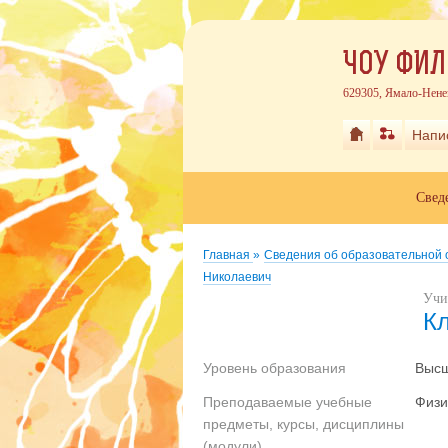
ЧОУ ФИЛ
629305, Ямало-Нене
Напи
Свед
Главная
»
Сведения об образовательной
Николаевич
Учи
К
Уровень образования
Выс
Преподаваемые учебные
Физи
предметы, курсы, дисциплины
(модули)