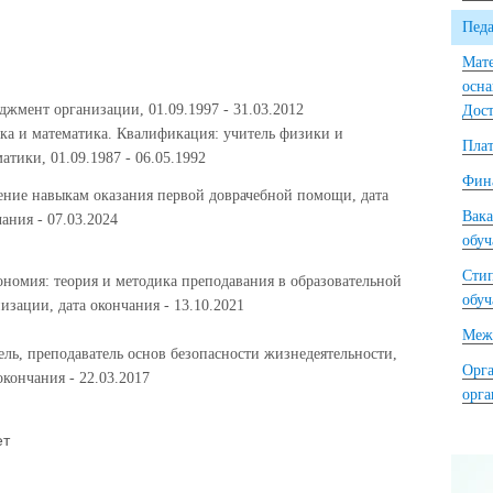
Педа
Мате
осна
жмент организации, 01.09.1997 - 31.03.2012
Дост
ка и математика. Квалификация: учитель физики и
Плат
атики, 01.09.1987 - 06.05.1992
Фина
ение навыкам оказания первой доврачебной помощи, дата
Вака
ания - 07.03.2024
обу
Сти
ономия: теория и методика преподавания в образовательной
обу
изации, дата окончания - 13.10.2021
Межд
ль, преподаватель основ безопасности жизнедеятельности,
Орга
окончания - 22.03.2017
орг
ет