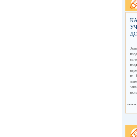
КА
УЧ
Д
Заяв
пода
атт
поз
пере
на 
лит
зая
июл
на 
исто
30 и
Зая
орга