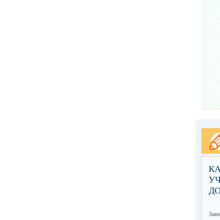
КА
УЧ
Д
Заяв