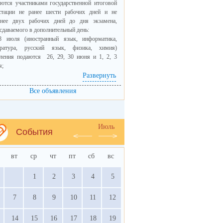
ются участниками государственной итоговой
естации не ранее шести рабочих дней и не
днее двух рабочих дней до дня экзамена,
сдаваемого в дополнительный день:
8 июля (иностранный язык, информатика,
ература, русский язык, физика, химия)
вления подаются 26, 29, 30 июня и 1, 2, 3
я;
9 июля (биология, география, математика,
Развернуть
рия, обществознание)заявления подаются 29,
Все объявления
юня и 1, 2, 3, 6 июля.
вления принимаются образовательными
низациями.
Июль
События
оминаем, что право на сдачу ЕГЭ в
олнительные дни имеют только участники
вт
ср
чт
пт
сб
вс
дарственной итоговой аттестации, только по
ому учебному предмету по своему выбору из
1
2
3
4
5
ла учебных предметов, сданных в текущем
 (году сдачи экзамена).
7
8
9
10
11
12
о на смену уровня сдачи ЕГЭ по математике
частников ЕГЭ в дополнительные дни
14
15
16
17
18
19