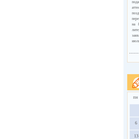
пода
атт
поз
пере
на 
лит
зая
июл
на 
исто
30 и
Зая
орга
Нап
доп
пн
госу
одн
чис
году
6
Прав
у у
13