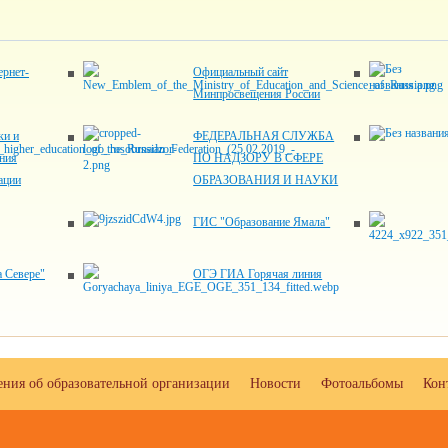
рнет-
Официальный сайт
Минпросвещения России
ки и
ФЕДЕРАЛЬНАЯ СЛУЖБА
ния
ПО НАДЗОРУ В СФЕРЕ
ации
ОБРАЗОВАНИЯ И НАУКИ
ГИС "Образование Ямала"
 Севере"
ОГЭ ГИА Горячая линия
ения об образовательной организации
Новости
Фотоальбомы
Кон