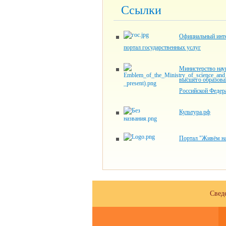
Ссылки
Официальный инте
портал государственных услуг
Министерство нау
высшего образова
Российской Федер
Культура.рф
Портал "Живём на
Свед