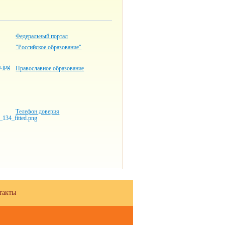
Федеральный портал
"Российское образование"
Православное образование
Телефон доверия
такты