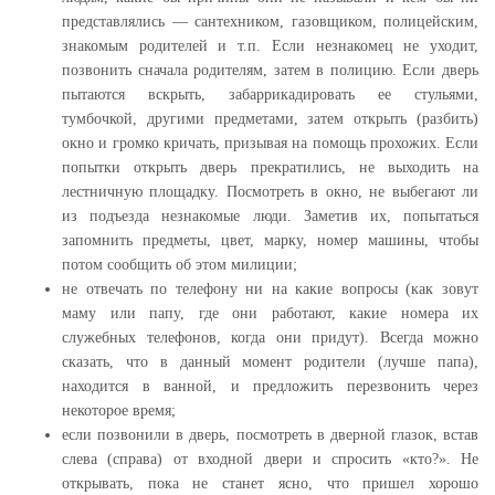
представлялись — сантехником, газовщиком, полицейским,
знакомым родителей и т.п. Если незнакомец не уходит,
позвонить сначала родителям, затем в полицию. Если дверь
пытаются вскрыть, забаррикадировать ее стульями,
тумбочкой, другими предметами, затем открыть (разбить)
окно и громко кричать, призывая на помощь прохожих. Если
попытки открыть дверь прекратились, не выходить на
лестничную площадку. Посмотреть в окно, не выбегают ли
из подъезда незнакомые люди. Заметив их, попытаться
запомнить предметы, цвет, марку, номер машины, чтобы
потом сообщить об этом милиции;
не отвечать по телефону ни на какие вопросы (как зовут
маму или папу, где они работают, какие номера их
служебных телефонов, когда они придут). Всегда можно
сказать, что в данный момент родители (лучше папа),
находится в ванной, и предложить перезвонить через
некоторое время;
если позвонили в дверь, посмотреть в дверной глазок, встав
слева (справа) от входной двери и спросить «кто?». Не
открывать, пока не станет ясно, что пришел хорошо